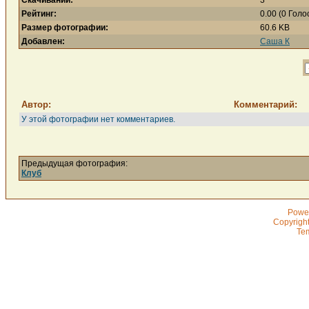
Скачиваний:
3
Рейтинг:
0.00 (0 Голо
Размер фотографии:
60.6 KB
Добавлен:
Саша К
Автор:
Комментарий:
У этой фотографии нет комментариев.
Предыдущая фотография:
Клуб
Powe
Copyrigh
Te