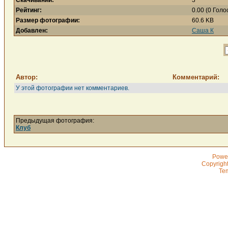
Скачиваний:
3
Рейтинг:
0.00 (0 Голо
Размер фотографии:
60.6 KB
Добавлен:
Саша К
Автор:
Комментарий:
У этой фотографии нет комментариев.
Предыдущая фотография:
Клуб
Powe
Copyrigh
Te