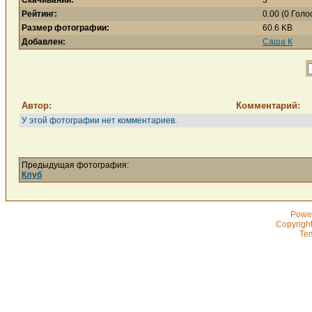
Скачиваний:
3
Рейтинг:
0.00 (0 Голо
Размер фотографии:
60.6 KB
Добавлен:
Саша К
Автор:
Комментарий:
У этой фотографии нет комментариев.
Предыдущая фотография:
Клуб
Powe
Copyrigh
Te