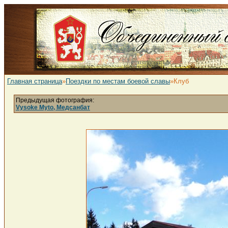
Главная страница
»
Поездки по местам боевой славы
»Клуб
Предыдущая фотография:
Vysoke Myto, Медсанбат