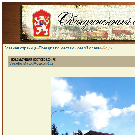
Главная страница
»
Поездки по местам боевой славы
»Клуб
Предыдущая фотография:
Vysoke Myto, Медсанбат