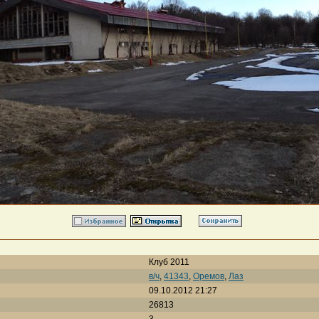
Клуб 2011
в/ч
,
41343
,
Оремов
,
Лаз
09.10.2012 21:27
26813