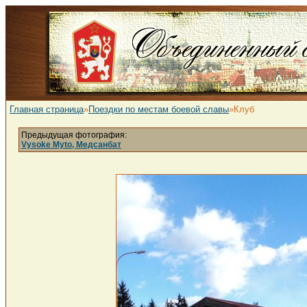
Главная страница
»
Поездки по местам боевой славы
»Клуб
Предыдущая фотография:
Vysoke Myto, Медсанбат