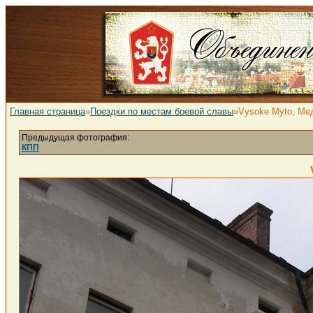
Главная страница
»
Поездки по местам боевой славы
»Vysoke Myto, Ме
Предыдущая фотография:
КПП