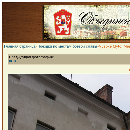
Главная страница
»
Поездки по местам боевой славы
»Vysoke Myto, Ме
Предыдущая фотография:
КПП