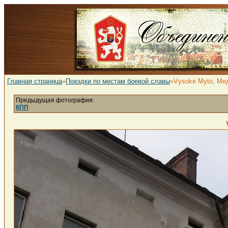
Главная страница
»
Поездки по местам боевой славы
»Vysoke Myto, Ме
Предыдущая фотография:
КПП