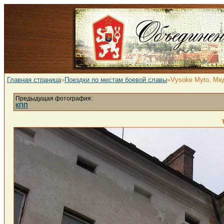
Главная страница
»
Поездки по местам боевой славы
»Vysoke Myto, Ме
Предыдущая фотография:
КПП