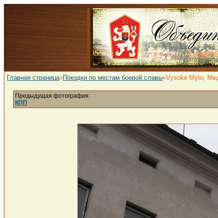
Главная страница
»
Поездки по местам боевой славы
»Vysoke Myto, Ме
Предыдущая фотография:
КПП