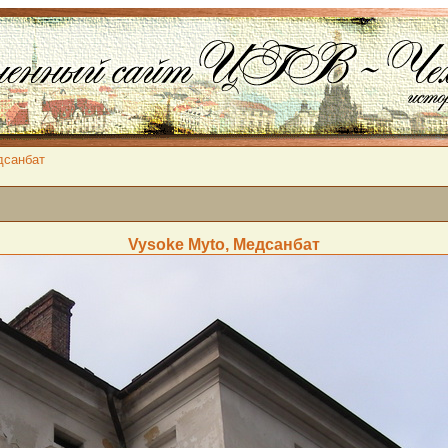
дсанбат
Vysoke Myto, Медсанбат