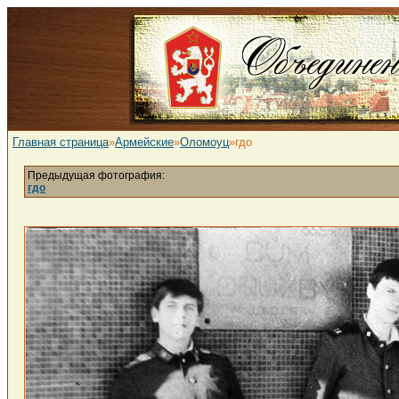
Главная страница
»
Армейские
»
Оломоуц
»гдо
Предыдущая фотография:
гдо