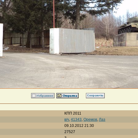
КПП 2011
в/ч
,
41343
,
Оремов
,
Лаз
09.10.2012 21:30
27527