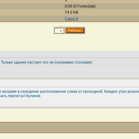
3
0.00 (0 Голос(ов))
74.5 KB
Саша К
! Только здания пустуют что ли (например столовая)
то казарме в серединке расположения слева от проходной. Каждое утро возил
ать прилетал Куликов.