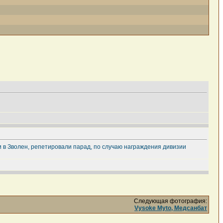
и в Зволен, репетировали парад, по случаю награждения дивизии
Следующая фотография:
Vysoke Myto, Медсанбат