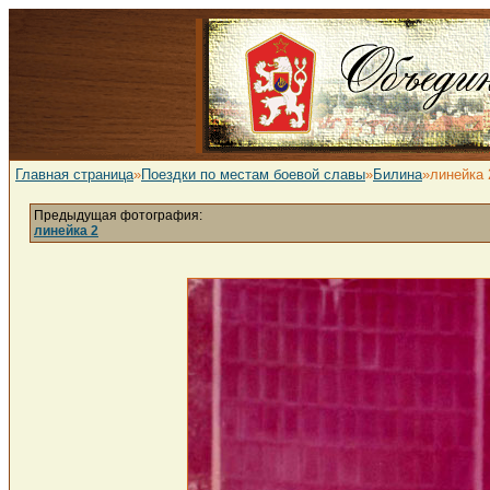
Главная страница
»
Поездки по местам боевой славы
»
Билина
»линейка 
Предыдущая фотография:
линейка 2