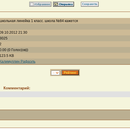
школьная линейка 1 класс. школа №84 кажется
09.10.2012 21:30
3025
2
0.00 (0 Голос(ов))
123.5 KB
Калимуллин Рафаэль
Комментарий: