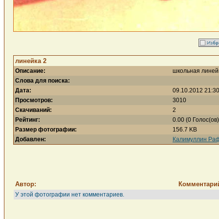
линейка 2
Описание:
школьная линейк
Слова для поиска:
Дата:
09.10.2012 21:3
Просмотров:
3010
Скачиваний:
2
Рейтинг:
0.00 (0 Голос(ов)
Размер фотографии:
156.7 KB
Добавлен:
Калимуллин Ра
Автор:
Комментари
У этой фотографии нет комментариев.