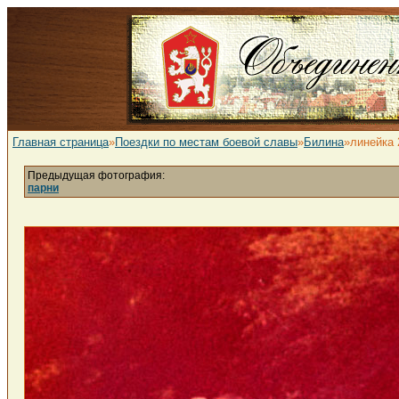
Главная страница
»
Поездки по местам боевой славы
»
Билина
»линейка 
Предыдущая фотография:
парни