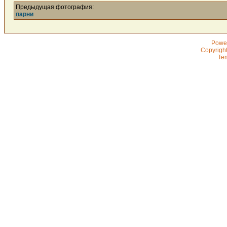
Предыдущая фотография:
парни
Powe
Copyrigh
Te