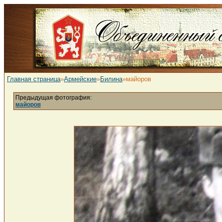
Главная страница
»
Армейские
»
Билина
»майоров
Предыдущая фотография:
майоров