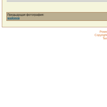
Предыдущая фотография:
майоров
Powe
Copyrigh
Te