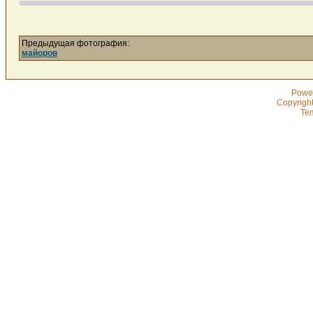
Предыдущая фотография:
майоров
Powe
Copyrigh
Te