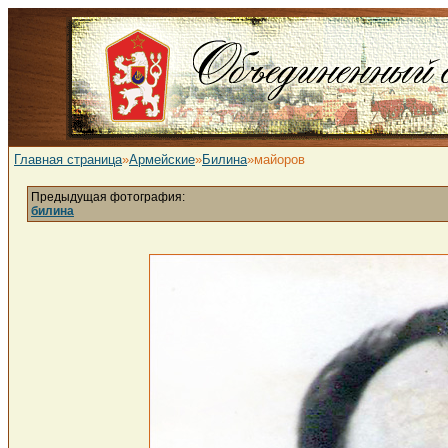
Главная страница
»
Армейские
»
Билина
»майоров
Предыдущая фотография:
билина