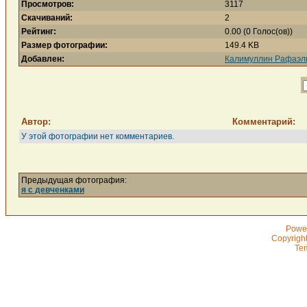
Просмотров:
3117
Скачиваний:
2
Рейтинг:
0.00 (0 Голос(ов))
Размер фотографии:
149.4 KB
Добавлен:
Калимуллин Рафаэл
Автор:
Комментарий:
У этой фотографии нет комментариев.
Предыдущая фотография:
я с девченками
Powe
Copyrigh
Te