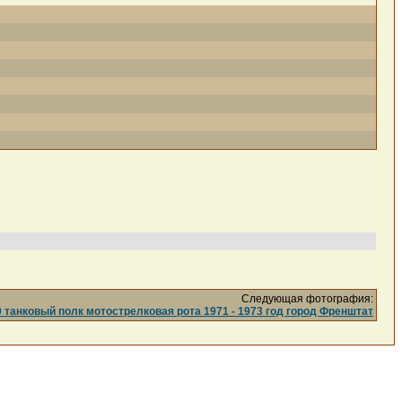
Следующая фотография:
нковый полк мотострелковая рота 1971 - 1973 год город Френштат