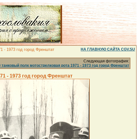
 - 1973 год город Френштат
НА ГЛАВНУЮ САЙТА CGV.SU
Следующая фотография:
нковый полк мотострелковая рота 1971 - 1973 год город Френштат
 - 1973 год город Френштат