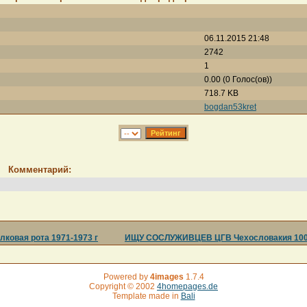
06.11.2015 21:48
2742
1
0.00 (0 Голос(ов))
718.7 KB
bogdan53kret
Комментарий:
ковая рота 1971-1973 г
ИЩУ СОСЛУЖИВЦЕВ ЦГВ Чехословакия 100 та
Powered by
4images
1.7.4
Copyright © 2002
4homepages.de
Template made in
Bali