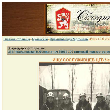
Главная страница
»
Армейские
»
Френштат-под-Радгоштем
»ИЩУ СОСЛУЖИ
Предыдущая фотография:
ЦГВ Чехословакия м.Френштат вч 35064 100 танковый полк мотострел
ИЩУ СОСЛУЖИВЦЕВ ЦГВ Чехос