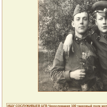
ИЩУ СОСЛУЖИВЦЕВ ЦГВ Чехословакия 100 танковый полк мотос