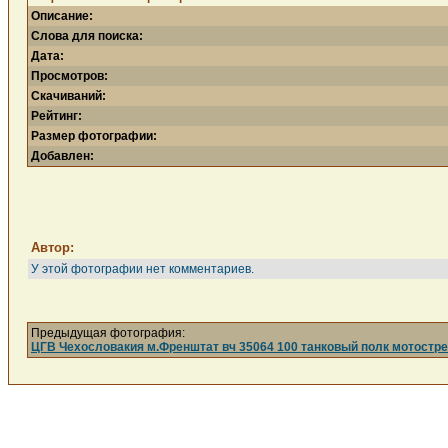
Описание:
Слова для поиска:
Дата:
Просмотров:
Скачиваний:
Рейтинг:
Размер фотографии:
Добавлен:
Автор:
У этой фотографии нет комментариев.
Предыдущая фотография:
ЦГВ Чехословакия м.Френштат вч 35064 100 танковый полк мотострел