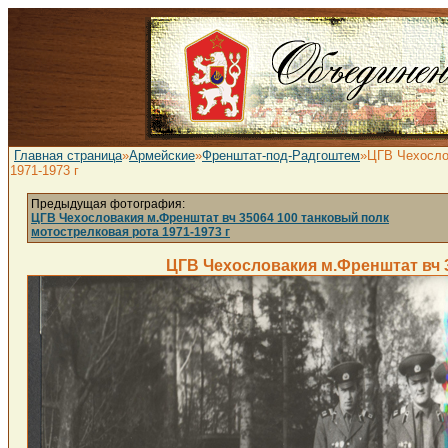
Главная страница
»
Армейские
»
Френштат-под-Радгоштем
»ЦГВ Чехослов
1971-1973 г
Предыдущая фотография:
ЦГВ Чехословакия м.Френштат вч 35064 100 танковый полк
мотострелковая рота 1971-1973 г
ЦГВ Чехословакия м.Френштат вч 3