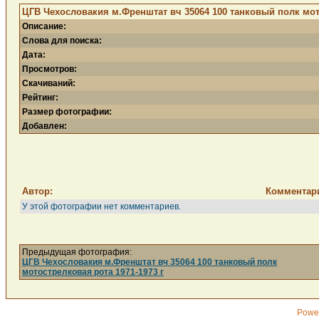
ЦГВ Чехословакия м.Френштат вч 35064 100 танковый полк мото
Описание:
Слова для поиска:
Дата:
Просмотров:
Скачиваний:
Рейтинг:
Размер фотографии:
Добавлен:
Автор:
Комментар
У этой фотографии нет комментариев.
Предыдущая фотография:
ЦГВ Чехословакия м.Френштат вч 35064 100 танковый полк
мотострелковая рота 1971-1973 г
Powe