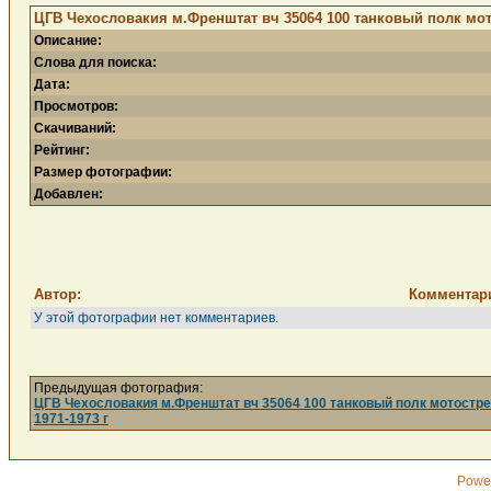
ЦГВ Чехословакия м.Френштат вч 35064 100 танковый полк мото
Описание:
Слова для поиска:
Дата:
Просмотров:
Скачиваний:
Рейтинг:
Размер фотографии:
Добавлен:
Автор:
Комментар
У этой фотографии нет комментариев.
Предыдущая фотография:
ЦГВ Чехословакия м.Френштат вч 35064 100 танковый полк мотостре
1971-1973 г
Powe