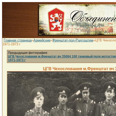
Главная страница
»
Армейские
»
Френштат-под-Радгоштем
»ЦГВ Чехослов
1971-1973 г
Предыдущая фотография:
ЦГВ Чехословакия м.Френштат вч 35064 100 танковый полк мотостре
1971-1973 г
ЦГВ Чехословакия м.Френштат вч 3