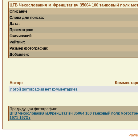
ЦГВ Чехословакия м.Френштат вч 35064 100 танковый полк мото
Описание:
Слова для поиска:
Дата:
Просмотров:
Скачиваний:
Рейтинг:
Размер фотографии:
Добавлен:
Автор:
Комментар
У этой фотографии нет комментариев.
Предыдущая фотография:
ЦГВ Чехословакия м.Френштат вч 35064 100 танковый полк мотостре
1971-1973 г
Powe