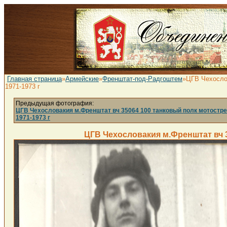
Главная страница
»
Армейские
»
Френштат-под-Радгоштем
»ЦГВ Чехослов
1971-1973 г
Предыдущая фотография:
ЦГВ Чехословакия м.Френштат вч 35064 100 танковый полк мотостре
1971-1973 г
ЦГВ Чехословакия м.Френштат вч 3