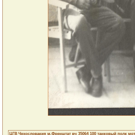
ЦГВ Чехословакия м.Френштат вч 35064 100 танковый полк мото