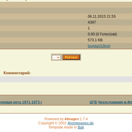
06.11.2015 21:55
4397
1
0.00 (0 Голос(ов))
573.1 KB
bogdan53kret
Комментарий:
ковая рота 1971-1973 г
ЦГВ Чехословакия м.Фре
Powered by
4images
1.7.4
Copyright © 2002
4homepages.de
Template made in
Bali