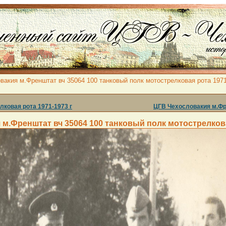
акия м.Френштат вч 35064 100 танковый полк мотострелковая рота 1971
ковая рота 1971-1973 г
ЦГВ Чехословакия м.Фре
м.Френштат вч 35064 100 танковый полк мотострелкова