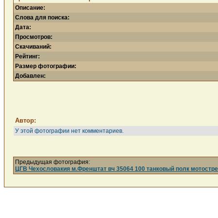
Описание:
Слова для поиска:
Дата:
Просмотров:
Скачиваний:
Рейтинг:
Размер фотографии:
Добавлен:
Автор:
У этой фотографии нет комментариев.
Предыдущая фотография:
ЦГВ Чехословакия м.Френштат вч 35064 100 танковый полк мотострел