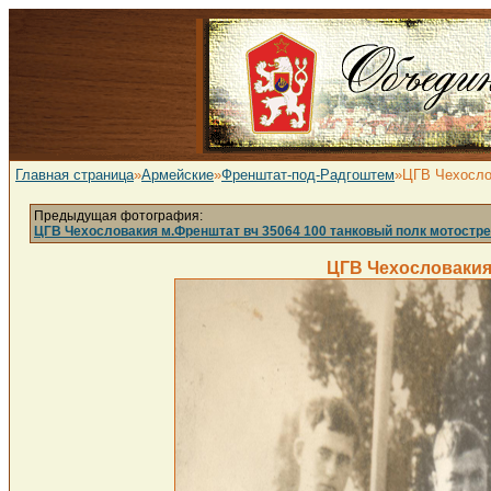
Главная страница
»
Армейские
»
Френштат-под-Радгоштем
»ЦГВ Чехослов
Предыдущая фотография:
ЦГВ Чехословакия м.Френштат вч 35064 100 танковый полк мотострел
ЦГВ Чехословакия 