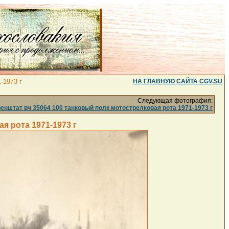
-1973 г
НА ГЛАВНУЮ САЙТА CGV.SU
Следующая фотография:
нштат вч 35064 100 танковый полк мотострелковая рота 1971-1973 г
я рота 1971-1973 г