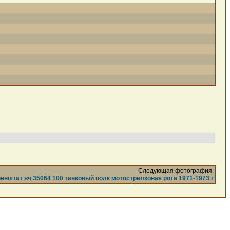
Следующая фотография:
нштат вч 35064 100 танковый полк мотострелковая рота 1971-1973 г