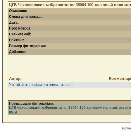
ЦГВ Чехословакия м.Френштат вч 35064 100 танковый полк мото
Описание:
Слова для поиска:
Дата:
Просмотров:
Скачиваний:
Рейтинг:
Размер фотографии:
Добавлен:
Автор:
Комментар
У этой фотографии нет комментариев.
Предыдущая фотография:
ЦГВ чехословакія м.Френштат вч 35064 100 танковий полк мотостріл
рота
Powe