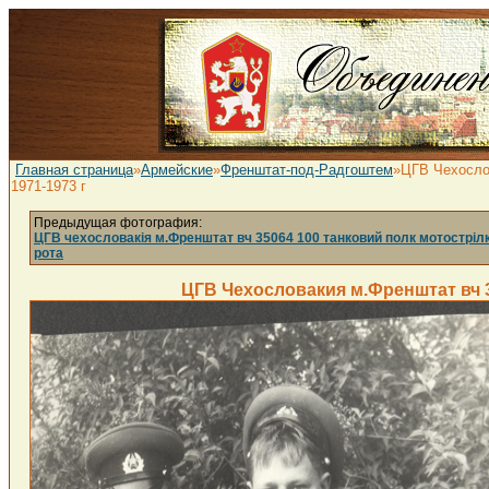
Главная страница
»
Армейские
»
Френштат-под-Радгоштем
»ЦГВ Чехослов
1971-1973 г
Предыдущая фотография:
ЦГВ чехословакія м.Френштат вч 35064 100 танковий полк мотостріл
рота
ЦГВ Чехословакия м.Френштат вч 3