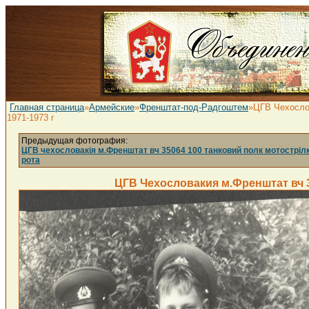
Главная страница
»
Армейские
»
Френштат-под-Радгоштем
»ЦГВ Чехослов
1971-1973 г
Предыдущая фотография:
ЦГВ чехословакія м.Френштат вч 35064 100 танковий полк мотостріл
рота
ЦГВ Чехословакия м.Френштат вч 3