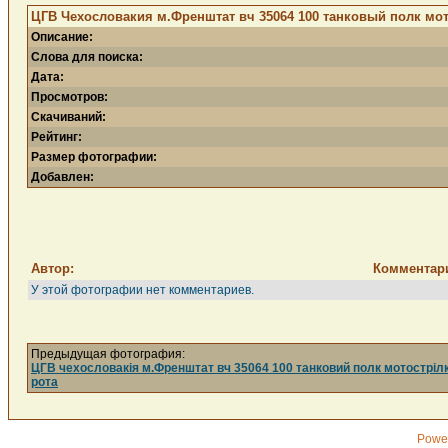
ЦГВ Чехословакия м.Френштат вч 35064 100 танковый полк мото
Описание:
Слова для поиска:
Дата:
Просмотров:
Скачиваний:
Рейтинг:
Размер фотографии:
Добавлен:
Автор:
Комментар
У этой фотографии нет комментариев.
Предыдущая фотография:
ЦГВ чехословакія м.Френштат вч 35064 100 танковий полк мотостріл
рота
Powe