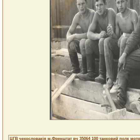
ЦГВ чехословакія м.Френштат вч 35064 100 танковий полк мото