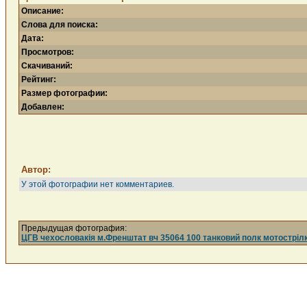
Описание:
Слова для поиска:
Дата:
Просмотров:
Скачиваний:
Рейтинг:
Размер фотографии:
Добавлен:
Автор:
У этой фотографии нет комментариев.
Предыдущая фотография:
ЦГВ чехословакія м.Френштат вч 35064 100 танковий полк мотостріл