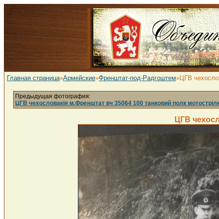
Главная страница
»
Армейские
»
Френштат-под-Радгоштем
»ЦГВ чехослов
Предыдущая фотография:
ЦГВ чехословакія м.Френштат вч 35064 100 танковий полк мотостріл
ЦГВ чехосл