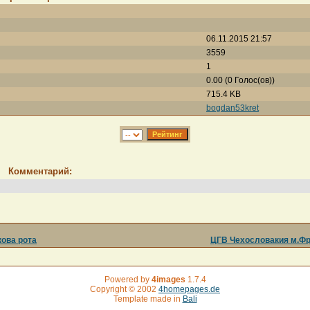
06.11.2015 21:57
3559
1
0.00 (0 Голос(ов))
715.4 KB
bogdan53kret
Комментарий:
кова рота
ЦГВ Чехословакия м.Фре
Powered by
4images
1.7.4
Copyright © 2002
4homepages.de
Template made in
Bali