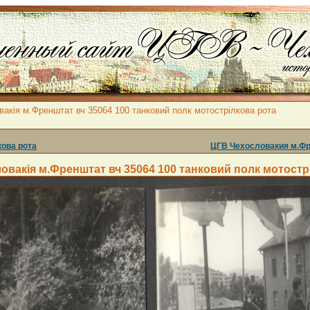
акія м.Френштат вч 35064 100 танковий полк мотострілкова рота
кова рота
ЦГВ Чехословакия м.Фре
овакія м.Френштат вч 35064 100 танковий полк мотостр