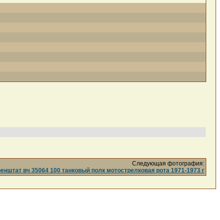
Следующая фотография:
нштат вч 35064 100 танковый полк мотострелковая рота 1971-1973 г