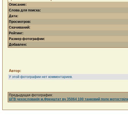
Описание:
Слова для поиска:
Дата:
Просмотров:
Скачиваний:
Рейтинг:
Размер фотографии:
Добавлен:
Автор:
У этой фотографии нет комментариев.
Предыдущая фотография:
ЦГВ чехословакія м.Френштат вч 35064 100 танковий полк мотостріл