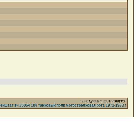
Следующая фотография:
нштат вч 35064 100 танковый полк мотострелковая рота 1971-1973 г