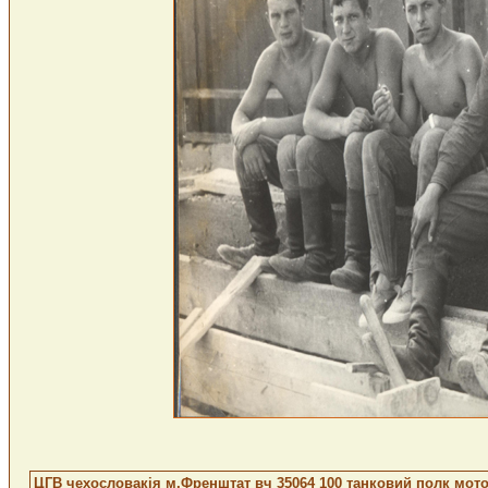
ЦГВ чехословакія м.Френштат вч 35064 100 танковий полк мото