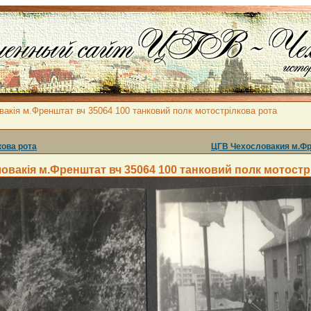
акія м.Френштат вч 35064 100 танковий полк мотострілкова рота
кова рота
ЦГВ Чехословакия м.Фре
овакія м.Френштат вч 35064 100 танковий полк мотостр