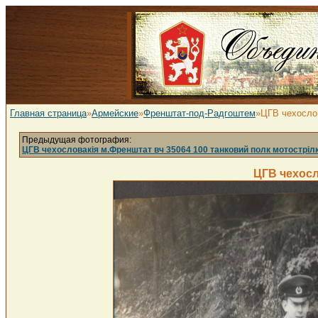
Главная страница
»
Армейские
»
Френштат-под-Радгоштем
»ЦГВ чехослов
Предыдущая фотография:
ЦГВ чехословакія м.Френштат вч 35064 100 танковий полк мотостріл
ЦГВ чехосл