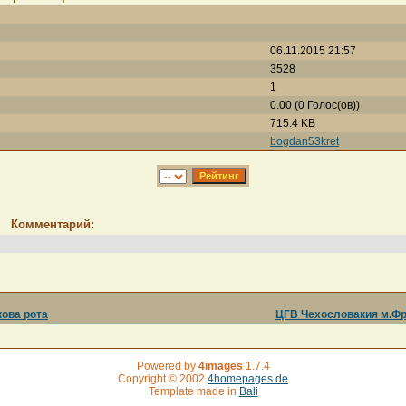
06.11.2015 21:57
3528
1
0.00 (0 Голос(ов))
715.4 KB
bogdan53kret
Комментарий:
кова рота
ЦГВ Чехословакия м.Фре
Powered by
4images
1.7.4
Copyright © 2002
4homepages.de
Template made in
Bali