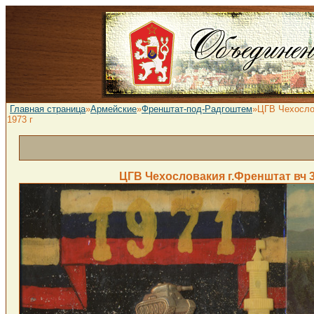
Главная страница
»
Армейские
»
Френштат-под-Радгоштем
»ЦГВ Чехослов
1973 г
ЦГВ Чехословакия г.Френштат вч 3