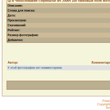
ЦГВ Чехословакия г.Френштат вч 35064 100 танковый полк мото
Описание:
Слова для поиска:
Дата:
Просмотров:
Скачиваний:
Рейтинг:
Размер фотографии:
Добавлен:
Автор:
Комментар
У этой фотографии нет комментариев.
Powe
Copyrigh
Te