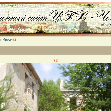
от Миры
»72
72