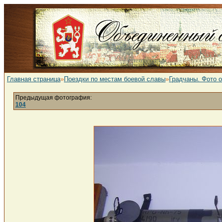
Главная страница
»
Поездки по местам боевой славы
»
Градчаны. Фото 
Предыдущая фотография:
104