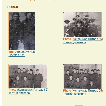
НОВЫЕ
Photo
(
Контримас Пятрас 65
)
Третий дивизион
фф
(
Андрощук Иван
)
Оремов Лаз
Photo
(
Контримас Пятрас 65
)
Photo
(
Контримас Пятрас 65
)
Третий дивизион
Третий дивизион