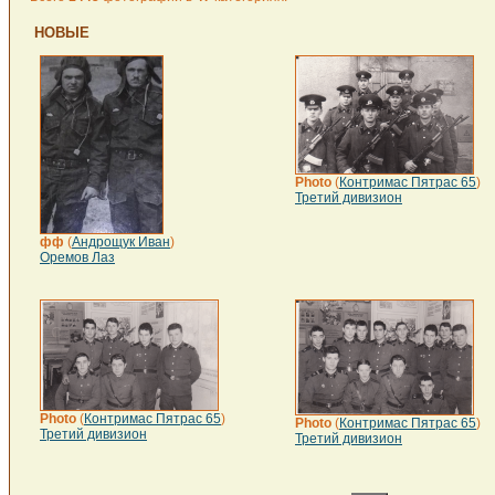
НОВЫЕ
Photo
(
Контримас Пятрас 65
)
Третий дивизион
фф
(
Андрощук Иван
)
Оремов Лаз
Photo
(
Контримас Пятрас 65
)
Photo
(
Контримас Пятрас 65
)
Третий дивизион
Третий дивизион