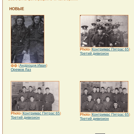
НОВЫЕ
Photo
(
Контримас Пятрас 65
)
Третий дивизион
фф
(
Андрощук Иван
)
Оремов Лаз
Photo
(
Контримас Пятрас 65
)
Photo
(
Контримас Пятрас 65
)
Третий дивизион
Третий дивизион