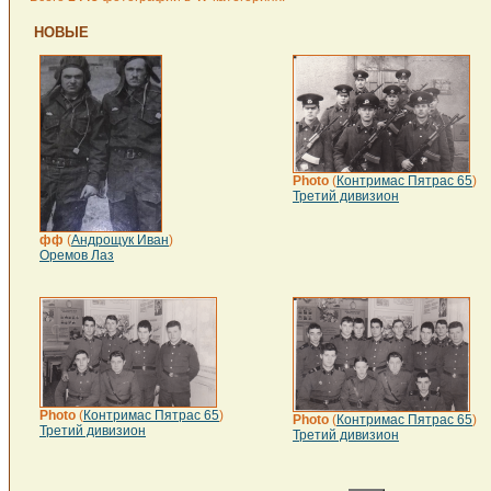
НОВЫЕ
Photo
(
Контримас Пятрас 65
)
Третий дивизион
фф
(
Андрощук Иван
)
Оремов Лаз
Photo
(
Контримас Пятрас 65
)
Photo
(
Контримас Пятрас 65
)
Третий дивизион
Третий дивизион