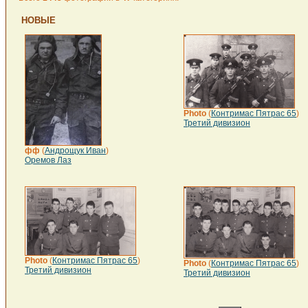
НОВЫЕ
Photo
(
Контримас Пятрас 65
)
Третий дивизион
фф
(
Андрощук Иван
)
Оремов Лаз
Photo
(
Контримас Пятрас 65
)
Photo
(
Контримас Пятрас 65
)
Третий дивизион
Третий дивизион