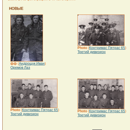
НОВЫЕ
Photo
(
Контримас Пятрас 65
)
Третий дивизион
фф
(
Андрощук Иван
)
Оремов Лаз
Photo
(
Контримас Пятрас 65
)
Photo
(
Контримас Пятрас 65
)
Третий дивизион
Третий дивизион