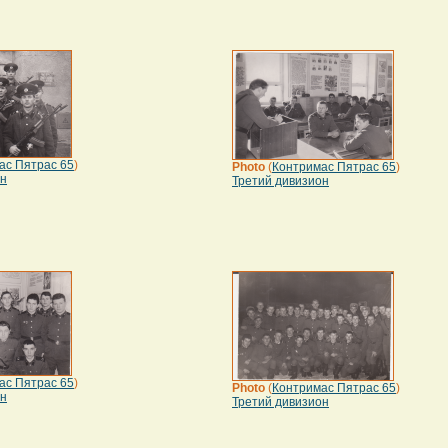
ас Пятрас 65
)
Photo
(
Контримас Пятрас 65
)
он
Третий дивизион
ас Пятрас 65
)
Photo
(
Контримас Пятрас 65
)
он
Третий дивизион