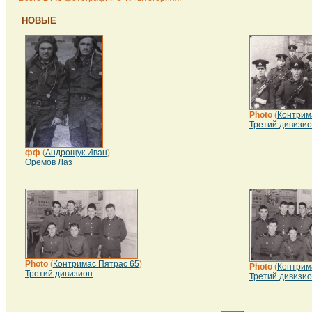
НОВЫЕ
Photo
(
Контрим
Третий дивизи
фф
(
Андрощук Иван
)
Оремов Лаз
Photo
(
Контримас Пятрас 65
)
Photo
(
Контрим
Третий дивизион
Третий дивизи