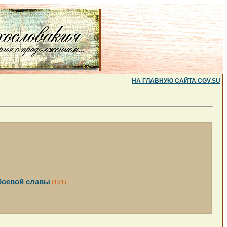
НА ГЛАВНУЮ САЙТА CGV.SU
боевой славы
(191)