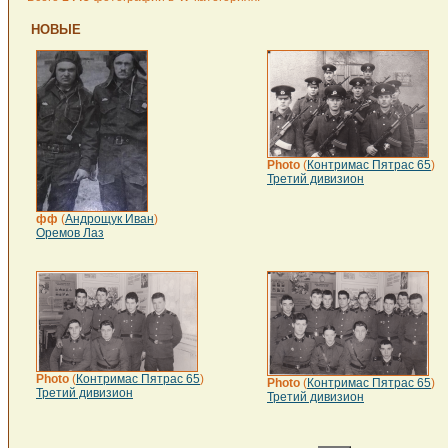
НОВЫЕ
Photo
(
Контримас Пятрас 65
)
Третий дивизион
фф
(
Андрощук Иван
)
Оремов Лаз
Photo
(
Контримас Пятрас 65
)
Photo
(
Контримас Пятрас 65
)
Третий дивизион
Третий дивизион