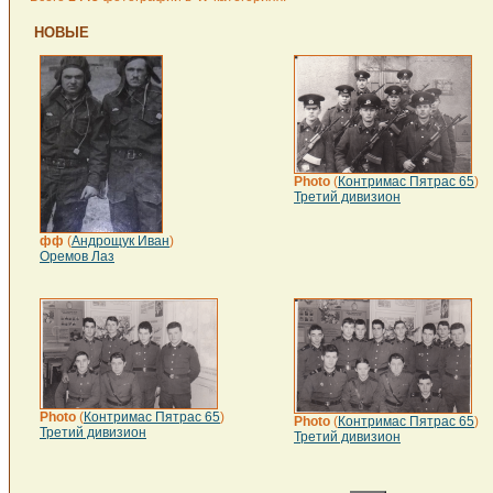
НОВЫЕ
Photo
(
Контримас Пятрас 65
)
Третий дивизион
фф
(
Андрощук Иван
)
Оремов Лаз
Photo
(
Контримас Пятрас 65
)
Photo
(
Контримас Пятрас 65
)
Третий дивизион
Третий дивизион