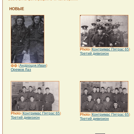
НОВЫЕ
Photo
(
Контримас Пятрас 65
)
Третий дивизион
фф
(
Андрощук Иван
)
Оремов Лаз
Photo
(
Контримас Пятрас 65
)
Photo
(
Контримас Пятрас 65
)
Третий дивизион
Третий дивизион