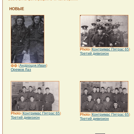
НОВЫЕ
Photo
(
Контримас Пятрас 65
)
Третий дивизион
фф
(
Андрощук Иван
)
Оремов Лаз
Photo
(
Контримас Пятрас 65
)
Photo
(
Контримас Пятрас 65
)
Третий дивизион
Третий дивизион