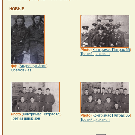
НОВЫЕ
Photo
(
Контримас Пятрас 65
)
Третий дивизион
фф
(
Андрощук Иван
)
Оремов Лаз
Photo
(
Контримас Пятрас 65
)
Photo
(
Контримас Пятрас 65
)
Третий дивизион
Третий дивизион