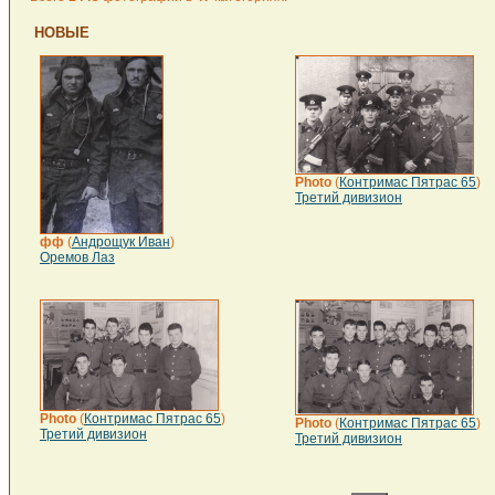
НОВЫЕ
Photo
(
Контримас Пятрас 65
)
Третий дивизион
фф
(
Андрощук Иван
)
Оремов Лаз
Photo
(
Контримас Пятрас 65
)
Photo
(
Контримас Пятрас 65
)
Третий дивизион
Третий дивизион