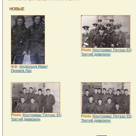
НОВЫЕ
Photo
(
Контримас Пятрас 65
)
Третий дивизион
фф
(
Андрощук Иван
)
Оремов Лаз
Photo
(
Контримас Пятрас 65
)
Photo
(
Контримас Пятрас 65
)
Третий дивизион
Третий дивизион