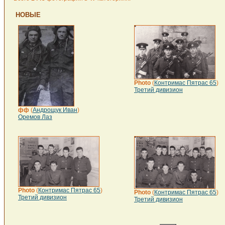
НОВЫЕ
Photo
(
Контримас Пятрас 65
)
Третий дивизион
фф
(
Андрощук Иван
)
Оремов Лаз
Photo
(
Контримас Пятрас 65
)
Photo
(
Контримас Пятрас 65
)
Третий дивизион
Третий дивизион