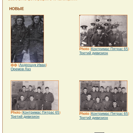
НОВЫЕ
Photo
(
Контримас Пятрас 65
)
Третий дивизион
фф
(
Андрощук Иван
)
Оремов Лаз
Photo
(
Контримас Пятрас 65
)
Photo
(
Контримас Пятрас 65
)
Третий дивизион
Третий дивизион