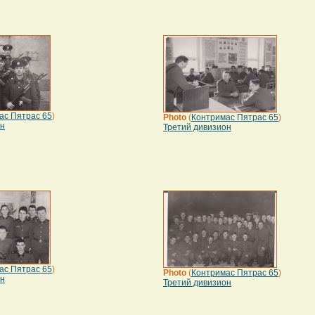
ас Пятрас 65
)
Photo
(
Контримас Пятрас 65
)
он
Третий дивизион
ас Пятрас 65
)
Photo
(
Контримас Пятрас 65
)
он
Третий дивизион