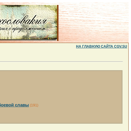
НА ГЛАВНУЮ САЙТА CGV.SU
боевой славы
(191)