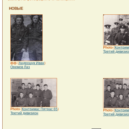
НОВЫЕ
Photo
(
Контрим
Третий дивизи
фф
(
Андрощук Иван
)
Оремов Лаз
Photo
(
Контримас Пятрас 65
)
Photo
(
Контрим
Третий дивизион
Третий дивизи